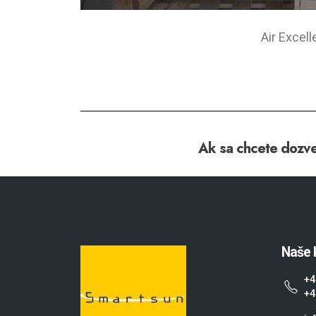
Air Excel
Ak sa chcete dozved
Naše 
+4
+4