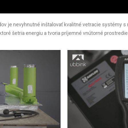
v je nevyhnutné inštalovať kvalitné vetracie systémy s r
ktoré šetria energiu a tvoria príjemné vnútorné prostredie