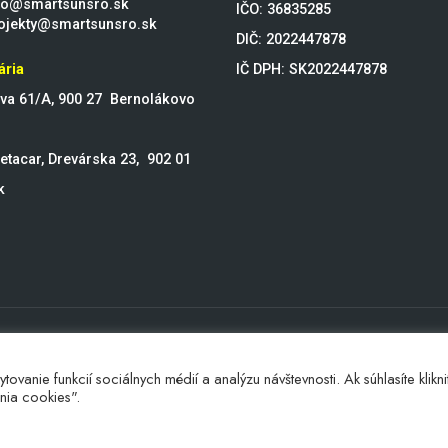
fo@smartsunsro.sk
IČO: 36835285
ojekty@smartsunsro.sk
DIČ: 2022447878
ária
IČ DPH: SK2022447878
ova 61/A, 900 27 Bernolákovo
etacar, Drevárska 23,
902 01
k
Smartsun © 2024. All Rights Reserved.
nie funkcií sociálnych médií a analýzu návštevnosti. Ak súhlasíte klikni
enia cookies".