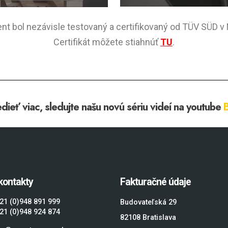
lent bol nezávisle testovaný a certifikovaný od TÜV SÜD 
Certifikát môžete stiahnúť
TU
.
ieť viac, sledujte našu novú sériu videí na youtube
kontakty
Fakturačné údaje
21 (0)948 891 999
Budovateľská 29
21 (0)948 924 874
82108 Bratislava