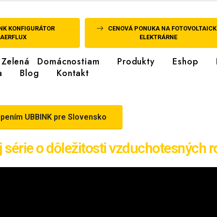
NK KONFIGURÁTOR
CENOVÁ PONUKA NA FOTOVOLTAICK
AERFLUX
ELEKTRÁRNE
Zelená Domácnostiam
Produkty
Eshop
a
Blog
Kontakt
túpením UBBINK pre Slovensko
ej série o dôležitosti vzduchotesných