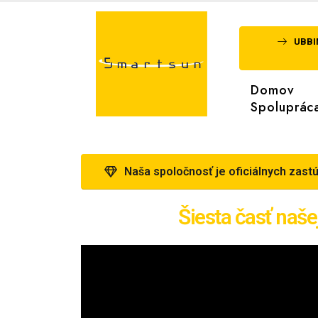
UBBI
Domov
Spoluprác
Naša spoločnosť je oficiálnych zas
Šiesta časť naš