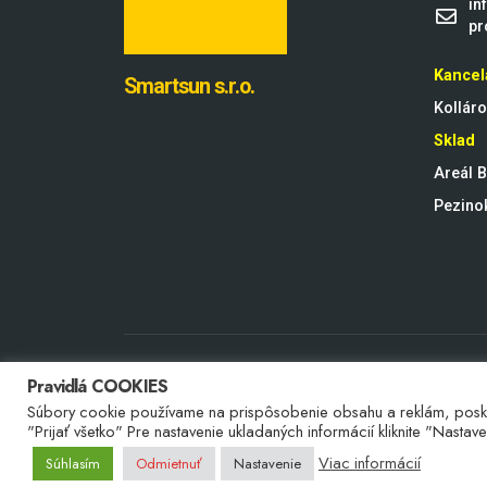
in
pr
Kancel
Smartsun s.r.o.
Kollár
Sklad
Areál B
Pezino
Pravidlá COOKIES
Súbory cookie používame na prispôsobenie obsahu a reklám, poskytova
"Prijať všetko" Pre nastavenie ukladaných informácií kliknite "Nastav
Viac informácií
Súhlasím
Odmietnuť
Nastavenie